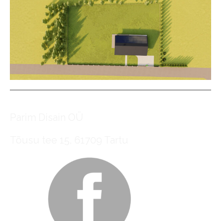
Parim Disain OÜ
Tõusu tee 15, 61709 Tartu