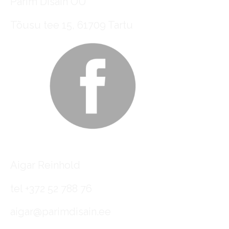
Parim Disain OÜ
Tõusu tee 15, 61709 Tartu
Aigar Reinhold
tel +372 52 788 76
aigar@parimdisain.ee